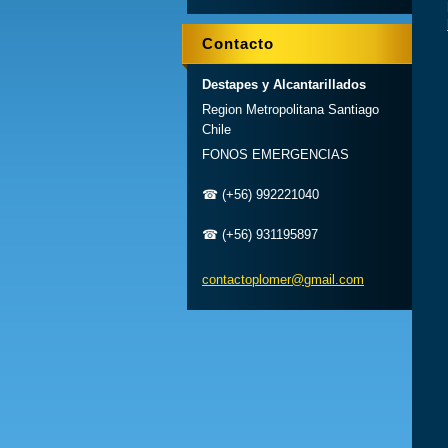
Contacto
Destapes y Alcantarillados
Region Metropolitana Santiago
Chile
FONOS EMERGENCIAS
☎ (+56) 992221040
☎ (+56) 931195897
contacto
plomer@g
mail.com