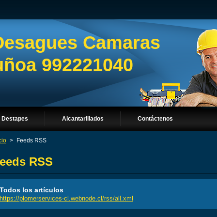
Desagues Camaras
Ñuñoa 992221040
Destapes
Alcantarillados
Contáctenos
cio
>
Feeds RSS
eeds RSS
Todos los artículos
https://plomerservices-cl.webnode.cl/rss/all.xml