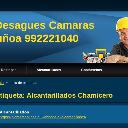
Desagues Camaras
Ñuñoa 992221040
Destapes
Alcantarillados
Contáctenos
cio
>
Lista de etiquetas
tiqueta: Alcantarillados Chamicero
Alcantarillados
https://plomerservices-cl.webnode.cl/alcantarillados/