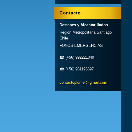
Contacto
Destapes y Alcantarillados
Region Metropolitana Santiago
Chile
FONOS EMERGENCIAS
☎ (+56) 992221040
☎ (+56) 931195897
contacto
plomer@g
mail.com