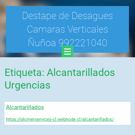
Destape de Desagues
Camaras Verticales
Ñuñoa 992221040
Etiqueta: Alcantarillados
Urgencias
Alcantarillados
https://plomerservices-cl.webnode.cl/alcantarillados/