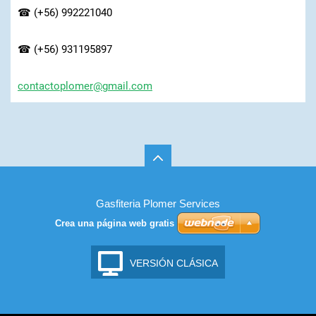
☎ (+56) 992221040
☎ (+56) 931195897
contacto
plomer@g
mail.com
Gasfiteria Plomer Services
Crea una página web gratis
VERSIÓN CLÁSICA