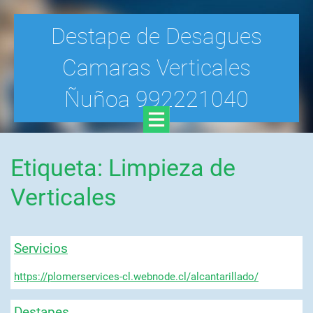
Destape de Desagues
Camaras Verticales
Ñuñoa 992221040
Etiqueta: Limpieza de
Verticales
Servicios
https://plomerservices-cl.webnode.cl/alcantarillado/
Destapes