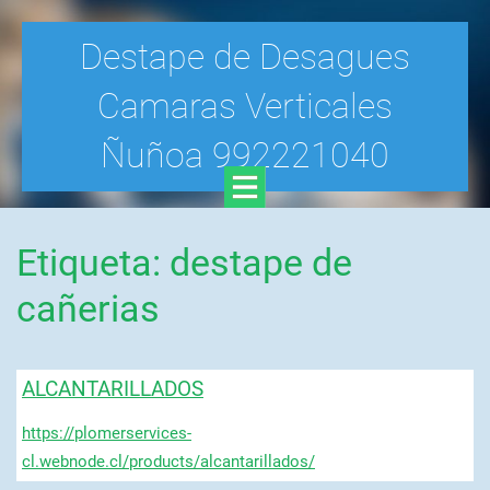
Destape de Desagues
Camaras Verticales
Ñuñoa 992221040
Etiqueta: destape de
cañerias
ALCANTARILLADOS
https://plomerservices-
cl.webnode.cl/products/alcantarillados/