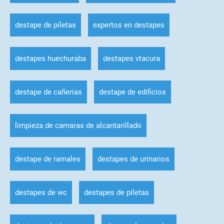
destape de piletas
expertos en destapes
destapes huechuraba
destapes vtacura
destape de cañerias
destape de edificios
limpieza de camaras de alcantarillado
destape de ramales
destapes de urinarios
destapes de wc
destapes de piletas