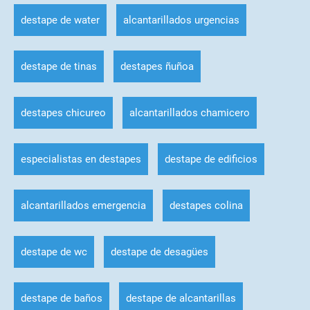
destape de water
alcantarillados urgencias
destape de tinas
destapes ñuñoa
destapes chicureo
alcantarillados chamicero
especialistas en destapes
destape de edificios
alcantarillados emergencia
destapes colina
destape de wc
destape de desagües
destape de baños
destape de alcantarillas